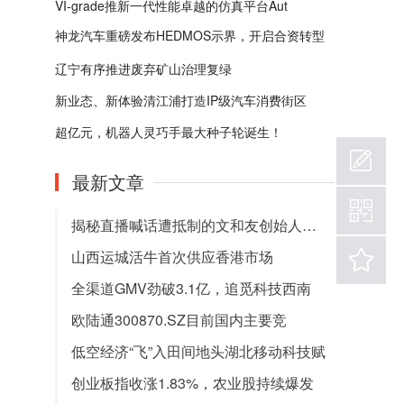
自动
VI-grade推新一代性能卓越的仿真平台Aut
神龙汽车重磅发布HEDMOS示界，开启合资转型
新
辽宁有序推进废弃矿山治理复绿
新业态、新体验清江浦打造IP级汽车消费街区
超亿元，机器人灵巧手最大种子轮诞生！
最新文章
揭秘直播喊话遭抵制的文和友创始人文和友
山西运城活牛首次供应香港市场
全渠道GMV劲破3.1亿，追觅科技西南
欧陆通300870.SZ目前国内主要竞
低空经济“飞”入田间地头湖北移动科技赋
创业板指收涨1.83%，农业股持续爆发