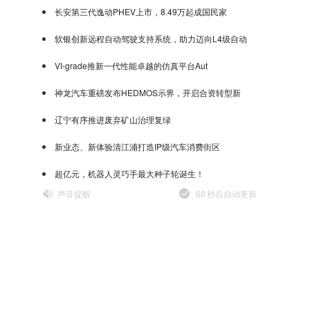
长安第三代逸动PHEV上市，8.49万起成国民家
软银创新远程自动驾驶支持系统，助力迈向L4级自动
VI-grade推新一代性能卓越的仿真平台Aut
神龙汽车重磅发布HEDMOS示界，开启合资转型新
辽宁有序推进废弃矿山治理复绿
新业态、新体验清江浦打造IP级汽车消费街区
超亿元，机器人灵巧手最大种子轮诞生！
声音提醒
60
秒后自动更新