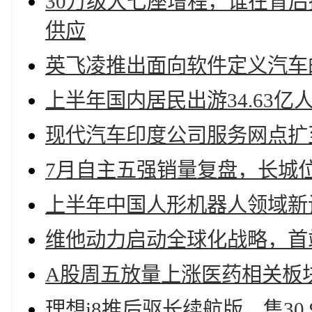
30万级大七座增程，谁在背后
供应
英飞凌推出面向软件定义汽车
上半年国内居民出游34.63亿
现代汽车印度公司服务网点扩至1,
7月自主五强销量复盘，长城
上半年中国人形机器人领域新设企
维他动力启动全球化战略，首
A股周五放量上涨医药相关板
理想i8推后驱长续航版，售30