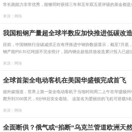
常长跑能力非常优秀，能够同时获得三年和五年双五星评级的基金都是业内
来源：
网络
我国粗钢产量超全球半数应加快推进低碳改
目前，中国钢铁行业碳减排正在有序推进中钢协数据显示，截至7月底，
钢产能约6.81亿吨据不完全统计，国内钢企超低排放改造累计投入已超过150
来源：
网络
全球首架全电动客机在美国华盛顿完成首飞
据外媒报道，世界上第一架全电动客机于当地时间周二上午在华盛顿州
爬升到3500英尺，8分钟后安全着陆。 这架名为爱丽丝的飞机可搭载9名乘
来源：
网络
全面断供？俄气或“掐断”乌克兰管道欧洲天然