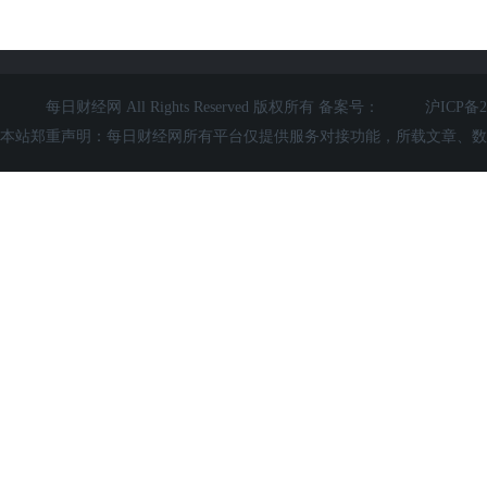
每日财经网
All Rights Reserved 版权所有 备案号：
沪ICP备2
本站郑重声明：每日财经网所有平台仅提供服务对接功能，所载文章、数